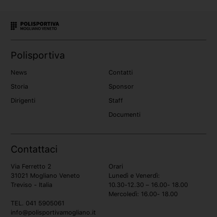
14 settembre 2023
Open Day e iscrizioni
Ginnastica Artistica, Volley, Reggaeton
Polisportiva
Volley
Ginnastica artistica
Danza
News
Contatti
Storia
Sponsor
Dirigenti
Staff
Palestra Giuseppe Verdi
Documenti
Via Favretti | Mogliano Veneto
Contattaci
Via Ferretto 2
Orari
31021 Mogliano Veneto
Lunedì e Venerdì:
Treviso - Italia
10.30-12.30 – 16.00- 18.00
Mercoledì: 16.00- 18.00
TEL. 041 5905061
info@polisportivamogliano.it