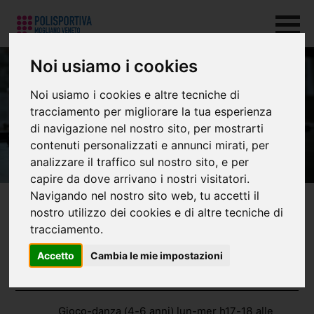
Noi usiamo i cookies
Noi usiamo i cookies e altre tecniche di
Danza
tracciamento per migliorare la tua esperienza
di navigazione nel nostro sito, per mostrarti
contenuti personalizzati e annunci mirati, per
analizzare il traffico sul nostro sito, e per
capire da dove arrivano i nostri visitatori.
Navigando nel nostro sito web, tu accetti il
Squadre
nostro utilizzo dei cookies e di altre tecniche di
tracciamento.
Gioco-danza (4-6 anni)
Accetto
Cambia le mie impostazioni
Hip Hop elementari (3^-5^ elementare)
Orari
Hip Hop superiori (1^-5^ superiore)
Gioco-danza (4-6 anni) lun-mer h17-18 alle